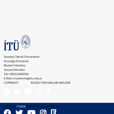
İstanbul Teknik Üniversitesi
Ayazağa Kampüsü
Maden Fakültesi
Sarıyer/İstanbul
Tel:+902122856364
E-Mail: madenmk@itu.edu.tr
COPYRIGHT
İTÜBİDB
©
2026
TÜM HAKLARI SAKLIDIR
COPYRIGHT
İTÜBİDB
© 2025 TÜM HAKLARI SAKLIDIR