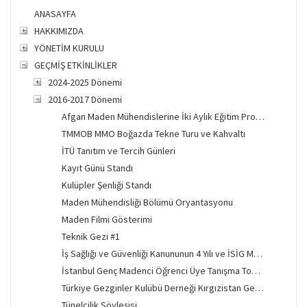
ANASAYFA
HAKKIMIZDA
YÖNETİM KURULU
GEÇMİŞ ETKİNLİKLER
2024-2025 Dönemi
2016-2017 Dönemi
Afgan Maden Mühendislerine İki Aylık Eğitim Projesi
TMMOB MMO Boğazda Tekne Turu ve Kahvaltı
İTÜ Tanıtım ve Tercih Günleri
Kayıt Günü Standı
Kulüpler Şenliği Standı
Maden Mühendisliği Bölümü Oryantasyonu
Maden Filmi Gösterimi
Teknik Gezi #1
İş Sağlığı ve Güvenliği Kanununun 4 Yılı ve İSİG Mücadelesi
İstanbul Genç Madenci Öğrenci Üye Tanışma Toplantısı
Türkiye Gezginler Kulübü Derneği Kırgızistan Gecesi
Tünelcilik Söyleşisi