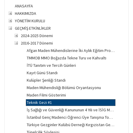
ANASAYFA
HAKKIMIZDA
YÖNETİM KURULU
GEÇMİŞ ETKİNLİKLER
2024-2025 Dönemi
2016-2017 Dönemi
Afgan Maden Mühendislerine İki Aylık Eğitim Projesi
TMMOB MMO Boğazda Tekne Turu ve Kahvaltı
İTÜ Tanıtım ve Tercih Günleri
Kayıt Günü Standı
Kulüpler Şenliği Standı
Maden Mühendisliği Bölümü Oryantasyonu
Maden Filmi Gösterimi
Teknik Gezi #1
İş Sağlığı ve Güvenliği Kanununun 4 Yılı ve İSİG Mücadelesi
İstanbul Genç Madenci Öğrenci Üye Tanışma Toplantısı
Türkiye Gezginler Kulübü Derneği Kırgızistan Gecesi
Tünelcilik Söyleşisi