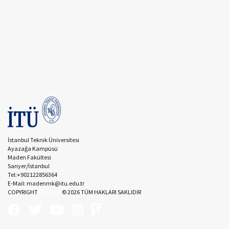
İstanbul Teknik Üniversitesi
Ayazağa Kampüsü
Maden Fakültesi
Sarıyer/İstanbul
Tel:+902122856364
E-Mail: madenmk@itu.edu.tr
COPYRIGHT
İTÜBİDB
©
2026
TÜM HAKLARI SAKLIDIR