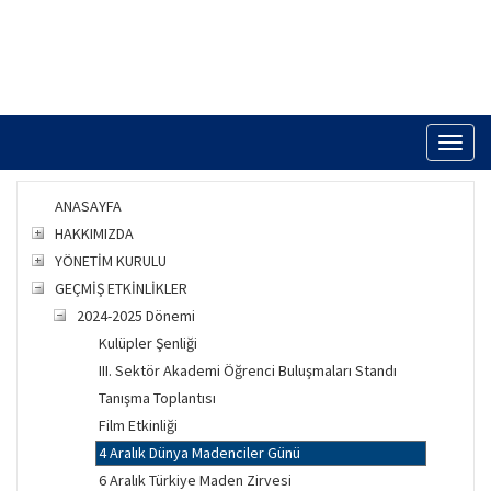
Toggl
naviga
ANASAYFA
HAKKIMIZDA
YÖNETİM KURULU
GEÇMİŞ ETKİNLİKLER
2024-2025 Dönemi
Kulüpler Şenliği
III. Sektör Akademi Öğrenci Buluşmaları Standı
Tanışma Toplantısı
Film Etkinliği
4 Aralık Dünya Madenciler Günü
6 Aralık Türkiye Maden Zirvesi