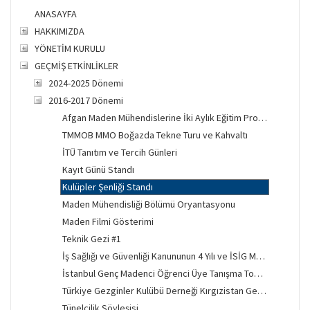
ANASAYFA
HAKKIMIZDA
YÖNETİM KURULU
GEÇMİŞ ETKİNLİKLER
2024-2025 Dönemi
2016-2017 Dönemi
Afgan Maden Mühendislerine İki Aylık Eğitim Projesi
TMMOB MMO Boğazda Tekne Turu ve Kahvaltı
İTÜ Tanıtım ve Tercih Günleri
Kayıt Günü Standı
Kulüpler Şenliği Standı
Maden Mühendisliği Bölümü Oryantasyonu
Maden Filmi Gösterimi
Teknik Gezi #1
İş Sağlığı ve Güvenliği Kanununun 4 Yılı ve İSİG Mücadelesi
İstanbul Genç Madenci Öğrenci Üye Tanışma Toplantısı
Türkiye Gezginler Kulübü Derneği Kırgızistan Gecesi
Tünelcilik Söyleşisi